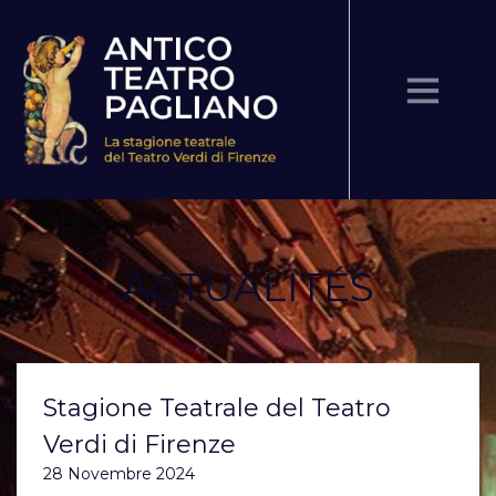
Tel 055-213496 -
info@teatroverdionline.it
archivio stagioni
ACTUALITÉS
sponsor
luoghi
trasparenza
Stagione Teatrale del Teatro
Verdi di Firenze
28 Novembre 2024