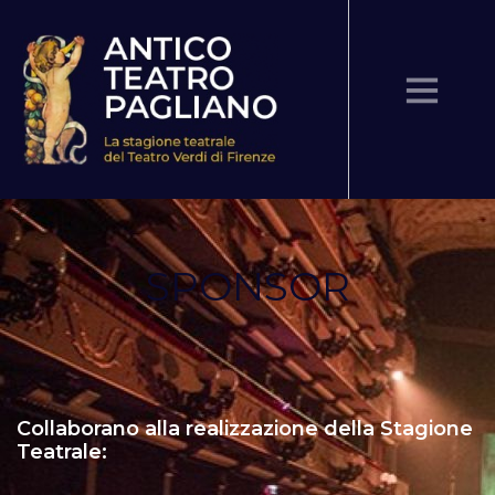
Tel 055-213496 -
info@teatroverdionline.it
archivio stagioni
SPONSOR
sponsor
luoghi
trasparenza
Collaborano alla realizzazione della Stagione
Teatrale: